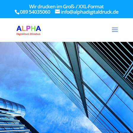
Wir drucken im Groß- / XXL-Format
089 54035060
info@alphadigitaldruck.de
67
/ 100
SEO Punktzahl