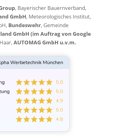
Group
, Bayerischer Bauernverband,
land GmbH
, Meteorologisches Institut,
mbH,
Bundeswehr
, Gemeinde
hland GmbH (im Auftrag von Google
 Haar,
AUTOMAG GmbH
u.v.m.
lpha Werbetechnik München
ng
5.0
zung
5.0
4.9
e
5.0
4.8