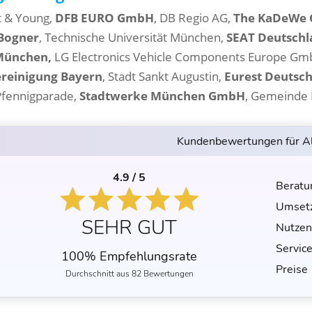
t & Young,
DFB EURO GmbH
, DB Regio AG,
The KaDeWe 
 Bogner
, Technische Universität München,
SEAT Deutsch
München,
LG Electronics Vehicle Components Europe G
ereinigung Bayern
, Stadt Sankt Augustin,
Eurest Deutsc
 Pfennigparade,
Stadtwerke München GmbH
, Gemeinde
Kundenbewertungen für A
4.9 / 5
Beratu
Umset
SEHR GUT
Nutzen
Servic
100% Empfehlungsrate
Preise
Durchschnitt aus 82 Bewertungen