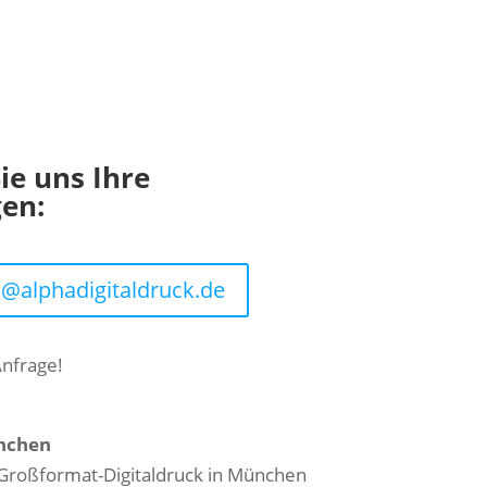
ie uns Ihre
gen:
fo@alphadigitaldruck.de
Anfrage!
ünchen
Großformat-Digitaldruck in München