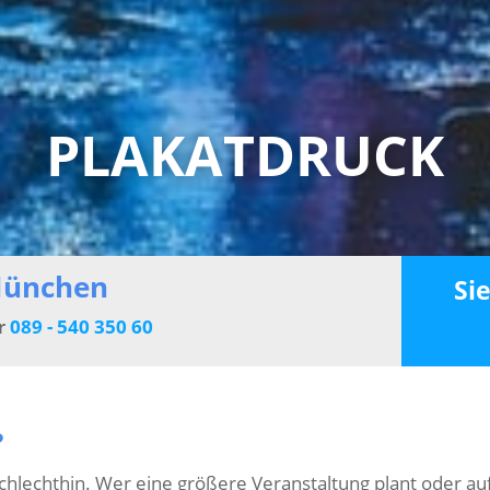
PLAKATDRUCK
München
Si
er
089 - 540 350 60
?
 schlechthin. Wer eine größere Veranstaltung plant oder