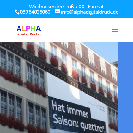
Wir drucken im Groß- / XXL-Format
089 54035060
info@alphadigitaldruck.de
73
/ 100
SEO Punktzahl