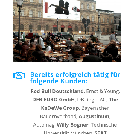
Bereits erfolgreich tätig für

folgende Kunden:
Red Bull Deutschland
, Ernst & Young,
DFB EURO GmbH
, DB Regio AG,
The
KaDeWe Group
, Bayerischer
Bauernverband,
Augustinum
,
Automag,
Willy Bogner
, Technische
Universität München,
SEAT