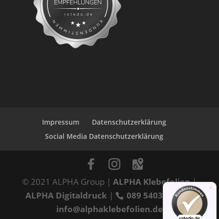
Impressum
Datenschutzerklärung
Social Media Datenschutzerklärung
© 2021 ALPHA Group |
ALPHA Klebefolien
|
ALPHA Digitaldruck
|
089 54035060
|
info@alphaklebefolien.de