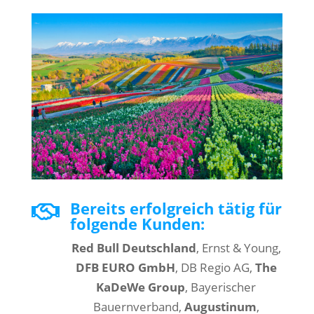
Bereits erfolgreich tätig für

folgende Kunden:
Red Bull Deutschland
, Ernst & Young,
DFB EURO GmbH
, DB Regio AG,
The
KaDeWe Group
, Bayerischer
Bauernverband,
Augustinum
,