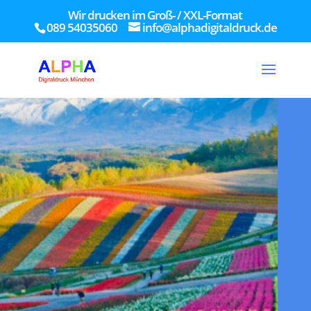
Wir drucken im Groß- / XXL-Format
089 54035060
info@alphadigitaldruck.de
76
/ 100
SEO Punktzahl